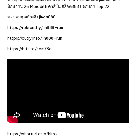
มิถุนายน 26 Meredith คาสิโน สล็อต888 แจกบ่อย Top 22
ขอขอบคุณอ้างอิง
jinda888
https://rebrand.ly/jin888-run
https://cutly.info/jin888-run
https://bitt.to/aem78d
https://shorturl.asia/hIrxv