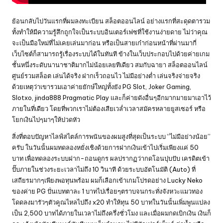
ย้อนกลับไปวันแรกที่ผมลงทะเบียน สล็อตออนไลน์ อย่างแรกที่สะดุดตารวม
ทั้งทำให้มีความรู้สึกถูกใจเป็นระบบอินเตอร์เฟซที่ใช้งานง่ายดาย ไม่ว่าคุณ
จะเป็นมือใหม่ที่ไม่เคยเล่นมาก่อน หรือเป็นสายเก๋าก่อนหน้าที่ผ่านมากี่
เว็บไซต์ก็สามารถรู้เรื่องระบบได้ในทันที ข้างในเว็บประกอบไปด้วยค่ายเกม
ชั้นหนึ่งระดับนานาชาติมากไม่น้อยเลยทีเดียว สมกับฉายา สล็อตออนไลน์
ศูนย์รวมสล็อต เล่นได้จริง ฝากเร็วถอนไว ไม่มีอย่างต่ำ เล่นจริงจ่ายจริง
ด้วยเหตุว่าเขารวมเอาค่ายยักษ์ใหญ่ทั้งยัง PG Slot, Joker Gaming,
Slotxo,
jinda888
Pragmatic Play และก็ค่ายดังอื่นๆอีกมากมายมาเอาไว้
ภายในที่เดียว โดยที่พวกเราไม่ต้องเสียเวล่ำเวลาสมัครหลายยูสเซอร์ หรือ
โยกเงินไปๆมาๆให้ปวดหัว
สิ่งที่ตอบปัญหาไลฟ์สไตล์การพนันของผมสูงที่สุดเป็นระบบ “ไม่มีอย่างน้อย”
ครับ ในวันนั้นผมทดลองหยั่งเชิงด้วยการฝากเงินเข้าไปเริ่มเพียงแค่ 50
บาท เพื่อทดลองระบบฝาก-ถอนดูกร ผลปรากฏว่ากดโอนปุบปับ เครดิตเข้า
ปั๊บภายในช่วงระยะเวลาไม่ถึง 10 วินาที ด้วยระบบอัตโนมัติ (Auto) ที่
เสถียรมากๆเพียงพอทุนพร้อม ผมก็เลือกเข้าเกมโปรดอย่าง Lucky Neko
ของค่าย PG ปั่นเบทตาละ 1 บาทไปเรื่อยๆตราบจนกระทั่งจังหวะแมวทอง
โดดลงมารัวๆตัวคูณไหลไปถึง x20 ทำให้ทุน 50 บาทในวันนั้นเพิ่มพูนแปลง
เป็น 2,500 บาทได้ภายในเวลาไม่ถึงครึ่งชั่วโมง และเมื่อผมกดเบิกเงิน เงินก็