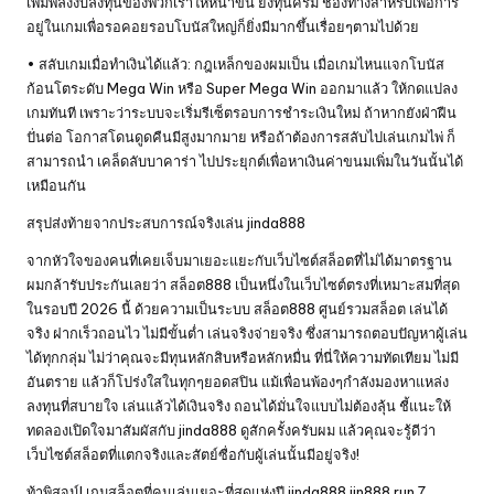
เพิ่มพลังงบลงทุนของพวกเราให้หนาขึ้น ยิ่งทุนครึ้ม ช่องทางสำหรับเพื่อการ
อยู่ในเกมเพื่อรอคอยรอบโบนัสใหญ่ก็ยิ่งมีมากขึ้นเรื่อยๆตามไปด้วย
• สลับเกมเมื่อทำเงินได้แล้ว: กฎเหล็กของผมเป็น เมื่อเกมไหนแจกโบนัส
ก้อนโตระดับ Mega Win หรือ Super Mega Win ออกมาแล้ว ให้กดแปลง
เกมทันที เพราะว่าระบบจะเริ่มรีเซ็ตรอบการชำระเงินใหม่ ถ้าหากยังฝ่าฝืน
ปั่นต่อ โอกาสโดนดูดคืนมีสูงมากมาย หรือถ้าต้องการสลับไปเล่นเกมไพ่ ก็
สามารถนำ เคล็ดลับบาคาร่า ไปประยุกต์เพื่อหาเงินค่าขนมเพิ่มในวันนั้นได้
เหมือนกัน
สรุปส่งท้ายจากประสบการณ์จริงเล่น jinda888
จากหัวใจของคนที่เคยเจ็บมาเยอะแยะกับเว็บไซต์สล็อตที่ไม่ได้มาตรฐาน
ผมกล้ารับประกันเลยว่า สล็อต888 เป็นหนึ่งในเว็บไซต์ตรงที่เหมาะสมที่สุด
ในรอบปี 2026 นี้ ด้วยความเป็นระบบ สล็อต888 ศูนย์รวมสล็อต เล่นได้
จริง ฝากเร็วถอนไว ไม่มีขั้นต่ำ เล่นจริงจ่ายจริง ซึ่งสามารถตอบปัญหาผู้เล่น
ได้ทุกกลุ่ม ไม่ว่าคุณจะมีทุนหลักสิบหรือหลักหมื่น ที่นี่ให้ความทัดเทียม ไม่มี
อันตราย แล้วก็โปร่งใสในทุกๆยอดสปิน แม้เพื่อนพ้องๆกำลังมองหาแหล่ง
ลงทุนที่สบายใจ เล่นแล้วได้เงินจริง ถอนได้มั่นใจแบบไม่ต้องลุ้น ชี้แนะให้
ทดลองเปิดใจมาสัมผัสกับ jinda888 ดูสักครั้งครับผม แล้วคุณจะรู้ดีว่า
เว็บไซต์สล็อตที่แตกจริงและสัตย์ซื่อกับผู้เล่นนั้นมีอยู่จริง!
ท้าพิสูจน์! เกมสล็อตที่คนเล่นเยอะที่สุดแห่งปี jinda888 jin888.run 7