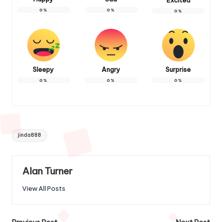
Excited
0
%
0
%
0
%
Sleepy
Angry
Surprise
0
%
0
%
0
%
Tags:
jinda888
Alan Turner
View All Posts