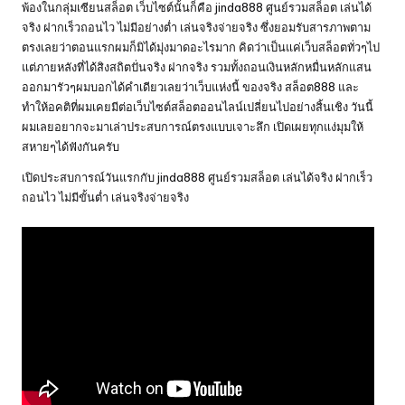
พ้องในกลุ่มเซียนสล็อต เว็บไซต์นั้นก็คือ jinda888 ศูนย์รวมสล็อต เล่นได้
จริง ฝากเร็วถอนไว ไม่มีอย่างต่ำ เล่นจริงจ่ายจริง ซึ่งยอมรับสารภาพตาม
ตรงเลยว่าตอนแรกผมก็มิได้มุ่งมาดอะไรมาก คิดว่าเป็นแค่เว็บสล็อตทั่วๆไป
แต่ภายหลังที่ได้สิงสถิตปั่นจริง ฝากจริง รวมทั้งถอนเงินหลักหมื่นหลักแสน
ออกมารัวๆผมบอกได้คำเดียวเลยว่าเว็บแห่งนี้ ของจริง สล็อต888 และ
ทำให้อคติที่ผมเคยมีต่อเว็บไซต์สล็อตออนไลน์เปลี่ยนไปอย่างสิ้นเชิง วันนี้
ผมเลยอยากจะมาเล่าประสบการณ์ตรงแบบเจาะลึก เปิดเผยทุกแง่มุมให้
สหายๆได้ฟังกันครับ
เปิดประสบการณ์วันแรกกับ jinda888 ศูนย์รวมสล็อต เล่นได้จริง ฝากเร็ว
ถอนไว ไม่มีขั้นต่ำ เล่นจริงจ่ายจริง